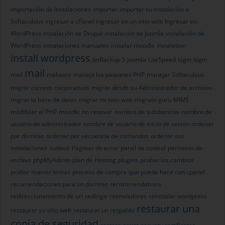
importación de instalaciones
importar
importar su instalación a
Softaculous
ingresar a cPanel
ingresar en un sitio web
Ingresar en
WordPress
instalación de Drupal
instalación de Joomla
instalación de
WordPress
instalaciones manuales
instalar moodle
instalation
install wordpress
JetBackup 5
joomla
LiteSpeed
login
login
mail
mail
malware
maneja los paquetes PHP
manejar Softaculous
migrar correos corporativos
migrar desde su Administrador de archivos
migrar la base de datos
migrar mi sitio web
migrate guru
MIME
modificar el PHP
moodle
no renovar
nombre de subdominio
nombre de
usuario de administrador
nombre de usuario de inicio de sesión
ordenar
por dominio
ordenar por secuencia de comandos
ordenar sus
instalaciones
outlook
Páginas de error
panel de control
permisos de
archivo
phpMyAdmin
plan de Hosting
plugins
probar los cambios
probar nuevos temas
proceso de compra
que puede hace con cpanel
recomendaciones para un dominio
recommendations
redireccionamiento de url
redirigir
reenviadores
reinstalar wordpress
restaurar una
restaurar su sitio web
restaurar un respaldo
copia de seguridad