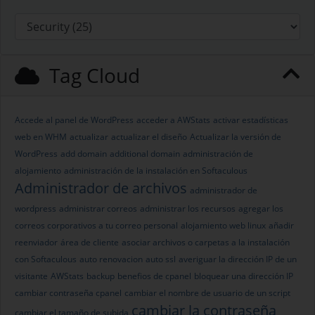
Tag Cloud
Accede al panel de WordPress
acceder a AWStats
activar estadísticas
web en WHM
actualizar
actualizar el diseño
Actualizar la versión de
WordPress
add domain
additional domain
administración de
alojamiento
administración de la instalación en Softaculous
Administrador de archivos
administrador de
wordpress
administrar correos
administrar los recursos
agregar los
correos corporativos a tu correo personal
alojamiento web linux
añadir
reenviador
área de cliente
asociar archivos o carpetas a la instalación
con Softaculous
auto renovacion
auto ssl
averiguar la dirección IP de un
visitante
AWStats
backup
benefios de cpanel
bloquear una dirección IP
cambiar contraseña cpanel
cambiar el nombre de usuario de un script
cambiar la contraseña
cambiar el tamaño de subida