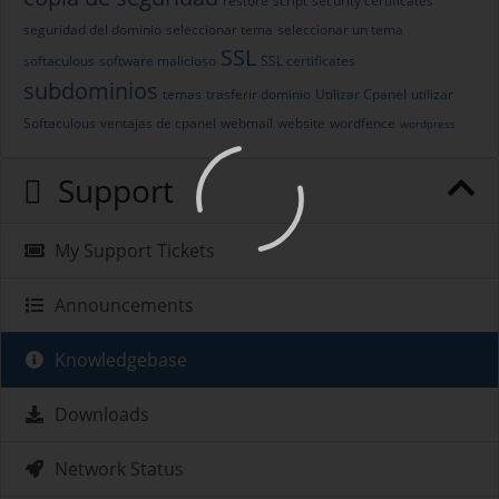
restore
script
security certificates
seguridad del dominio
seleccionar tema
seleccionar un tema
SSL
softaculous
software malicioso
SSL certificates
subdominios
temas
trasferir dominio
Utilizar Cpanel
utilizar
Softaculous
ventajas de cpanel
webmail
website
wordfence
wordpress
Support
My Support Tickets
Announcements
Knowledgebase
Downloads
Network Status