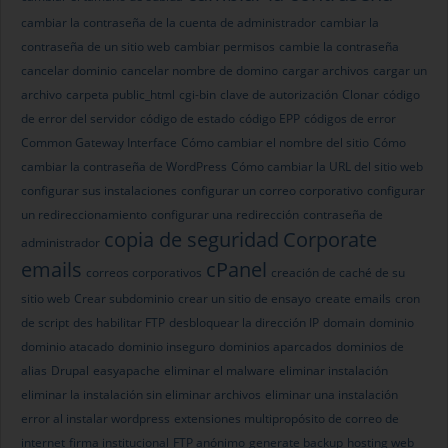
cambiar la contraseña de la cuenta de administrador
cambiar la
contraseña de un sitio web
cambiar permisos
cambie la contraseña
cancelar dominio
cancelar nombre de domino
cargar archivos
cargar un
archivo
carpeta public_html
cgi-bin
clave de autorización
Clonar
código
de error del servidor
código de estado
código EPP
códigos de error
Common Gateway Interface
Cómo cambiar el nombre del sitio
Cómo
cambiar la contraseña de WordPress
Cómo cambiar la URL del sitio web
configurar sus instalaciones
configurar un correo corporativo
configurar
un redireccionamiento
configurar una redirección
contraseña de
copia de seguridad
Corporate
administrador
emails
cPanel
correos corporativos
creación de caché de su
sitio web
Crear subdominio
crear un sitio de ensayo
create emails
cron
de script
des habilitar FTP
desbloquear la dirección IP
domain
dominio
dominio atacado
dominio inseguro
dominios aparcados
dominios de
alias
Drupal
easyapache
eliminar el malware
eliminar instalación
eliminar la instalación sin eliminar archivos
eliminar una instalación
error al instalar wordpress
extensiones multipropósito de correo de
internet
firma institucional
FTP anónimo
generate backup
hosting web